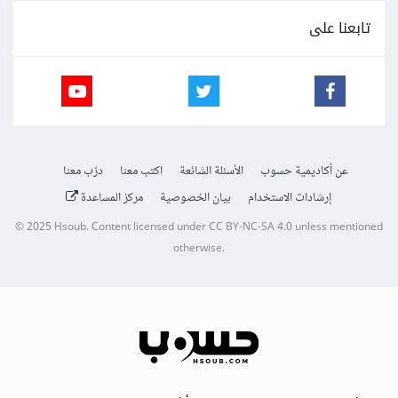
تابعنا على
عن أكاديمية حسوب
الأسئلة الشائعة
اكتب معنا
درّب معنا
إرشادات الاستخدام
بيان الخصوصية
مركز المساعدة
© 2025
Hsoub
.
Content licensed under
CC BY-NC-SA 4.0
unless mentioned
otherwise.