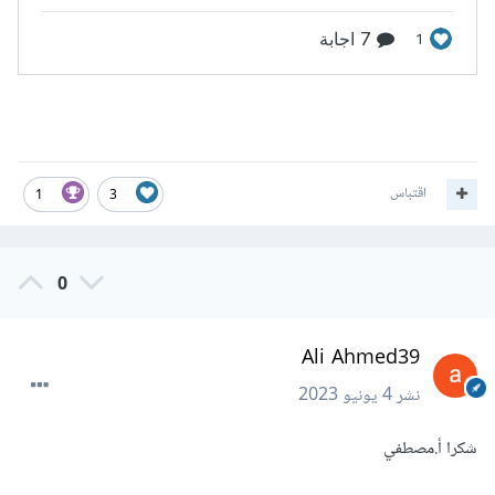
اقتباس
1
3
0
Ali Ahmed39
نشر
4 يونيو 2023
شكرا أ.مصطفي