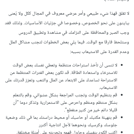
لا تقلق فهذا شيء طبيعي وأمر عرضي معروف في المجال ككل ولا يُعنى
ببايثون على نحو الخصوص، وخصوصا في جزئيات الأساسيات. ولذلك فقد
وجب الصبر والمحافظة على التزامك في مشاهدة وتطبيق الدروس
وستلحظ فارقا مع الوقت. فيما يلي بعض الخطوات لتجنب مشاكل الملل
وعدم القدرة على الاستيعاب بسببه:
لا تنسى أن تأخذ استراحات منتظمة وتعطي نفسك بعض الوقت
للاسترخاء واستعادة الطاقة. قد تكون بعض الفترات المنتظمة من
الاستراحة تساعدك على الابتعاد عن الملل والتعب وتعزز قدرتك على
الاستيعاب.
قم بتنظيم الوقت وتجنب المراجعة بشكل عشوائي، وقم بالتعلم
بشكل منتظم ومنظم واحرص على الاستمرارية وتذكر دوما "أن
قليلا دائم خير من كثير منقطع".
قم بتهيئة مكتبك أو حاسبك أو محيط دراستك بما في ذلك وضعية
جلوسك وكرسيك ونحوهما لأجل انتاجية أكثرر
اكتب الكود بنفسك وحاول فهمه وتجربته على أمثلة مختلفة.