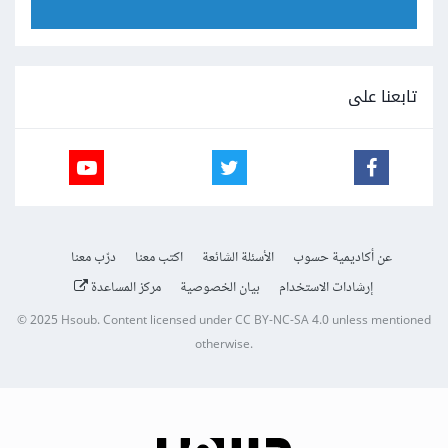
تابعنا على
عن أكاديمية حسوب
الأسئلة الشائعة
اكتب معنا
درّب معنا
إرشادات الاستخدام
بيان الخصوصية
مركز المساعدة
© 2025
Hsoub
.
Content licensed under
CC BY-NC-SA 4.0
unless mentioned
otherwise.