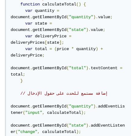
function
 calculateTotal
()
{
var
 quantity 
=
document
.
getElementById
(
"quantity"
).
value
;
var
 state 
=
document
.
getElementById
(
"state"
).
value
;
var
 deliveryPrice 
=
deliveryPrices
[
state
];
var
 total 
=
(
price 
*
 quantity
)
+
deliveryPrice
;
document
.
getElementById
(
"total"
).
textContent 
=
total
;
}
// إضافة مستمع للحدث على حقول الإدخال
document
.
getElementById
(
"quantity"
).
addEventLis
tener
(
"input"
,
 calculateTotal
);
document
.
getElementById
(
"state"
).
addEventListen
er
(
"change"
,
 calculateTotal
);