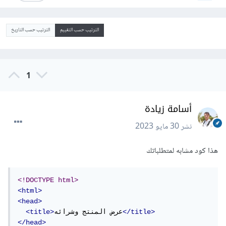
الترتيب حسب التقييم
الترتيب حسب التاريخ
1
أسامة زيادة
نشر
30 مايو 2023
هذا كود مشابه لمتطلباتك
<!DOCTYPE html>
<html>
<head>
</title>
عرض المنتج وشرائه
<title>
</head>