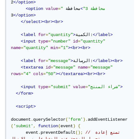
2
</option>
"محافظة 3"
>
محافظة 
=
value
<option
3
</option>
</select><br><br>
</label>
الكمية:
>
"quantity"
=
for
<label
<input
type
=
"number"
id
=
"quantity"
name
=
"quantity"
min
=
"1"
><br><br>
</label><br>
الرسالة:
>
"message"
=
for
<label
<textarea
id
=
"message"
name
=
"message"
rows
=
"4"
cols
=
"50"
></textarea><br><br>
>
"شراء المنتج"
=
value
"submit"
=
type
<input
</form>
<script>
document
.
querySelector
(
'form'
).
addEventListener
(
'submit'
,
function
(
event
)
{
// تمنع إعادة 
();
preventDefault
.
      event