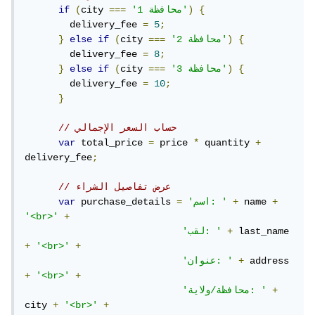
{
)
'محافظة 1'
===
city 
(
if
        delivery_fee 
=
5
;
{
)
'محافظة 2'
===
city 
(
if
else
}
        delivery_fee 
=
8
;
{
)
'محافظة 3'
===
city 
(
if
else
}
        delivery_fee 
=
10
;
}
// حساب السعر الإجمالي
var
 total_price 
=
 price 
*
 quantity 
+
delivery_fee
;
// عرض تفاصيل الشراء
+
 name 
+
'اسم: '
=
 purchase_details 
var
'<br>'
+
 last_name 
+
'لقب: '
+
'<br>'
+
 address 
+
'عنوان: '
+
'<br>'
+
+
'محافظة/ولاية: '
city 
+
'<br>'
+