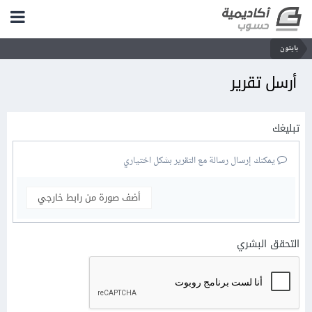
بايثون
أرسل تقرير
تبليغك
يمكنك إرسال رسالة مع التقرير بشكل اختياري
أضف صورة من رابط خارجي
التحقق البشري