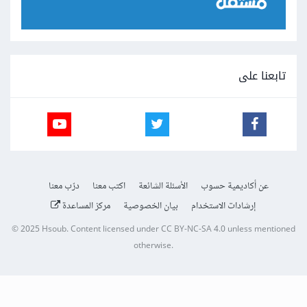
تابعنا على
عن أكاديمية حسوب
الأسئلة الشائعة
اكتب معنا
درّب معنا
إرشادات الاستخدام
بيان الخصوصية
مركز المساعدة
© 2025
Hsoub
.
Content licensed under
CC BY-NC-SA 4.0
unless mentioned
otherwise.