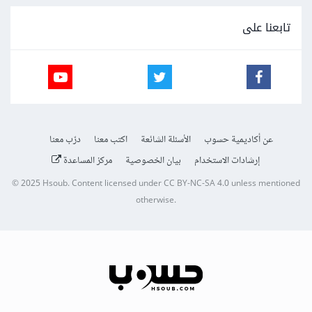
تابعنا على
عن أكاديمية حسوب
الأسئلة الشائعة
اكتب معنا
درّب معنا
إرشادات الاستخدام
بيان الخصوصية
مركز المساعدة
© 2025
Hsoub
.
Content licensed under
CC BY-NC-SA 4.0
unless mentioned
otherwise.