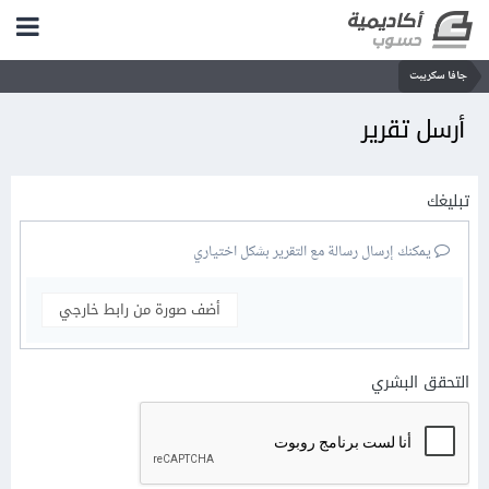
جافا سكريبت
أرسل تقرير
تبليغك
يمكنك إرسال رسالة مع التقرير بشكل اختياري
أضف صورة من رابط خارجي
التحقق البشري