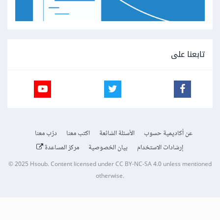
تابعنا على
عن أكاديمية حسوب
الأسئلة الشائعة
اكتب معنا
درّب معنا
إرشادات الاستخدام
بيان الخصوصية
مركز المساعدة
© 2025
Hsoub
.
Content licensed under
CC BY-NC-SA 4.0
unless mentioned
otherwise.