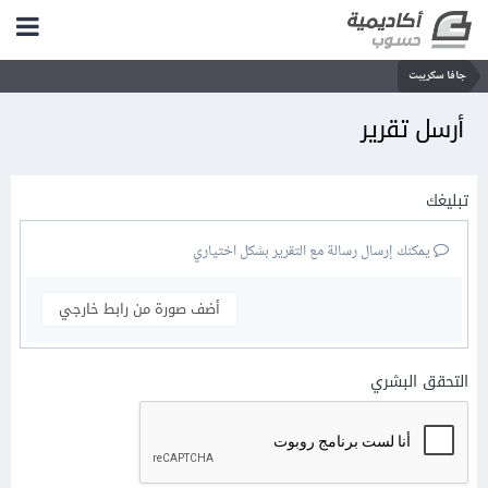
جافا سكريبت
أرسل تقرير
تبليغك
يمكنك إرسال رسالة مع التقرير بشكل اختياري
أضف صورة من رابط خارجي
التحقق البشري