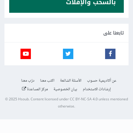
تابعنا على
عن أكاديمية حسوب
الأسئلة الشائعة
اكتب معنا
درّب معنا
إرشادات الاستخدام
بيان الخصوصية
مركز المساعدة
© 2025
Hsoub
.
Content licensed under
CC BY-NC-SA 4.0
unless mentioned
otherwise.