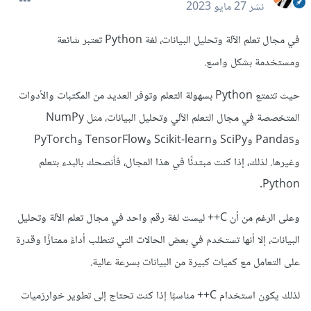
نشر
27 مايو 2023
في مجال تعلم الآلة وتحليل البيانات، لغة Python تعتبر شائعة
ومستخدمة بشكل واسع.
حيث تتمتع Python بسهولة التعلم وتوفر العديد من المكتبات والأدوات
المتخصصة في مجال التعلم الآلي وتحليل البيانات، مثل NumPy
وPandas وSciPy وScikit-learn وTensorFlow وPyTorch
وغيرها. لذلك، إذا كنت مبتدئًا في هذا المجال، فأنصحك بالبدء بتعلم
Python.
وعلى الرغم من أن C++ ليست لغة رقم واحد في مجال تعلم الآلة وتحليل
البيانات، إلا أنها تستخدم في بعض الحالات التي تتطلب أداءً ممتازًا وقدرة
على التعامل مع كميات كبيرة من البيانات بسرعة عالية.
لذلك يكون استخدام C++ مناسبًا إذا كنت تحتاج إلى تطوير خوارزميات