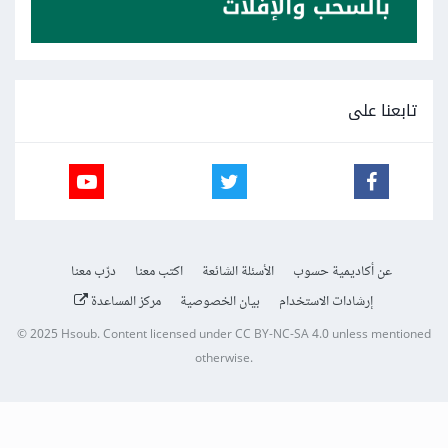
تابعنا على
عن أكاديمية حسوب
الأسئلة الشائعة
اكتب معنا
درّب معنا
إرشادات الاستخدام
بيان الخصوصية
مركز المساعدة
© 2025
Hsoub
.
Content licensed under
CC BY-NC-SA 4.0
unless mentioned
otherwise.