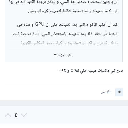
إن بايثون تستخدم ضمنياً لغة السي، و يمكن ترجمة الكود الخاص بها
إلى c ثم تنفيذه و هذه تقنية شائعة لتسريع كود البايثون.
كما أن أغلب الأكواد التي يتم تنفيذها على ال GPU و هذه هي
الحالة في تعلم الآلة يتم تنفيذها باستعمال السي، قد لا تلاحظ ذلك
بشكل ظاهري و لكن لو قمت بفتح أكواد بعض المكاتب الكبيرة
ستجد أن العمليات أغلبها مكتوبة بلغة السي لتسريع التنفيذ، و لكن
أظهر المزيد
أنت كمستخدم لهذه المكتبة لا تحتاج إلى معرفة ذلك.
صح في مكتبات مبنيه علي لغة c و c++
اقتباس
0