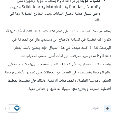
مكتبات قوية
: يزخر Python بمكتبات قوية وشهيرة مثل
NumPy وPandas وMatplotlib وScikit-learn وغيرها،
والتي تسهل عملية تحليل البيانات وبناء النماذج التنبؤية وما الى
ذلك.
وبالطبع، يمكن استخدام c++ في تعلم الآلة وتحليل البيانات أيضًا، لكنها قد
تكون أكثر تعقيدًا في البداية وتحتاج إلى مستوى عالٍ من المعرفة في
البرمجة. لذا، إذا كنت مبتدئًا في هذا المجال، فإنه ينصح بالبدء بتعلم
Python ثم توسيع معرفتك إلى لغات أخرى حسب احتياجاتك
واهتماماتك المستقبلية. لأن لغة c++ لغة واسعة جدا ولها مكانة هامة في
عالم البرمجة وتستخدم في العديد من المجالات مثل تطوير الألعاب، برمجة
النظم، الحوسبة العلمية، والمضاعفات الرقمية. ولذلك فإن تعقيدها يعطيها
أفضلية السرعة وينتزع منها سهولة تعاطيها والتعامل معها.
اقتباس
1