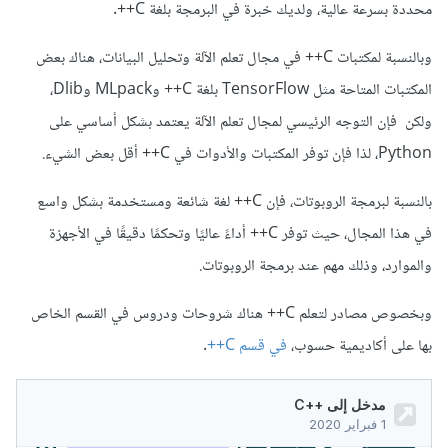
محددة بسرعة عالية، ولديك خبرة في البرمجة بلغة C++.
وبالنسبة لمكتبات C++ في مجال تعلم الآلة وتحليل البيانات، هناك بعض
المكتبات المتاحة مثل TensorFlow بلغة C++ وMLpack وDlib،
ولكن فإن التوجه الرئيسي لمجال تعلم الآلة يعتمد بشكل أساسي على
Python، لذا فإن توفر المكتبات والأدوات في C++ أقل بعض الشيء.
بالنسبة لبرمجة الروبوتات، فإن C++ لغة شائعة ومستخدمة بشكل واسع
في هذا المجال، حيث توفر C++ أداءً عاليًا وتحكمًا دقيقًا في الأجهزة
والموارد، وذلك مهم عند برمجة الروبوتات.
وبخصوص مصادر لتعلم C++ هناك شروحات ودروس في القسم الخاص
بها على أكاديمية حسوب،
في قسم C++
.