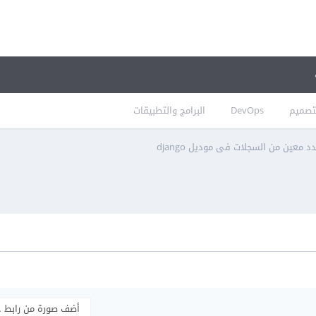
تصميم
DevOps
البرامج والتطبيقات
 معين من السجلات فى موديل django
أضف صورة من رابط 