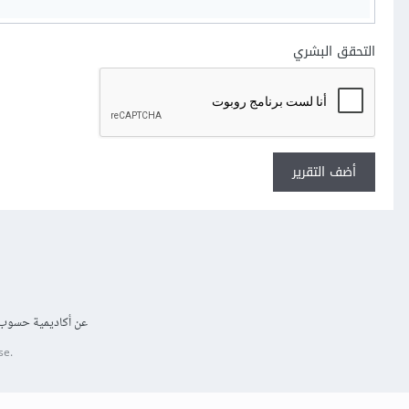
التحقق البشري
أضف التقرير
عن أكاديمية حسوب
se.