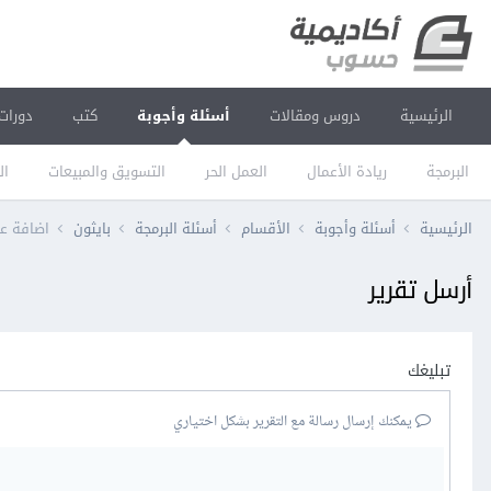
الرئيسية
دروس ومقالات
أسئلة وأجوبة
كتب
دورات
البرمجة
ريادة الأعمال
العمل الحر
التسويق والمبيعات
ال
الرئيسية
أسئلة وأجوبة
الأقسام
أسئلة البرمجة
بايثون
اضافة عدد
أرسل تقرير
تبليغك
يمكنك إرسال رسالة مع التقرير بشكل اختياري