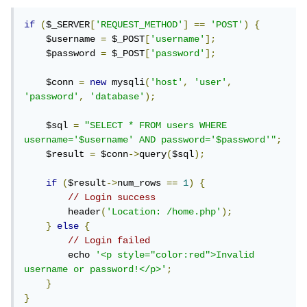
if
(
$_SERVER
[
'REQUEST_METHOD'
]
==
'POST'
)
{
    $username 
=
 $_POST
[
'username'
];
    $password 
=
 $_POST
[
'password'
];
    $conn 
=
new
 mysqli
(
'host'
,
'user'
,
'password'
,
'database'
);
    $sql 
=
"SELECT * FROM users WHERE 
username='$username' AND password='$password'"
;
    $result 
=
 $conn
->
query
(
$sql
);
if
(
$result
->
num_rows 
==
1
)
{
// Login success
        header
(
'Location: /home.php'
);
}
else
{
// Login failed
        echo 
'<p style="color:red">Invalid 
username or password!</p>'
;
}
}