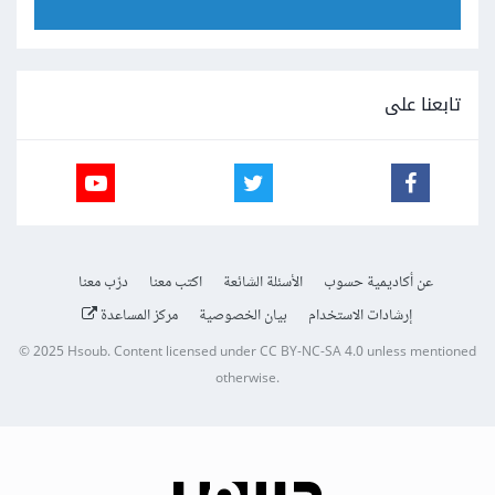
تابعنا على
عن أكاديمية حسوب
الأسئلة الشائعة
اكتب معنا
درّب معنا
إرشادات الاستخدام
بيان الخصوصية
مركز المساعدة
© 2025
Hsoub
.
Content licensed under
CC BY-NC-SA 4.0
unless mentioned
otherwise.