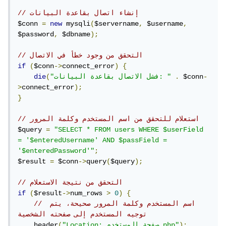
// إنشاء اتصال بقاعدة البيانات
$conn 
=
new
 mysqli
(
$servername
,
 $username
,
$password
,
 $dbname
);
// التحقق من وجود خطأ في الاتصال
if
(
$conn
->
connect_error
)
{
-
 $conn
.
"فشل الاتصال بقاعدة البيانات: "
(
die
>
connect_error
);
}
// استعلام للتحقق من اسم المستخدم وكلمة المرور
$query 
=
"SELECT * FROM users WHERE $userField 
= '$enteredUsername' AND $passField = 
'$enteredPassword'"
;
$result 
=
 $conn
->
query
(
$query
);
// التحقق من نتيجة الاستعلام
if
(
$result
->
num_rows 
>
0
)
{
// اسم المستخدم وكلمة المرور صحيحة، يتم 
توجيه المستخدم إلى صفحته الشخصية
);
"Location: صفحة_المستخدم.php"
(
    header