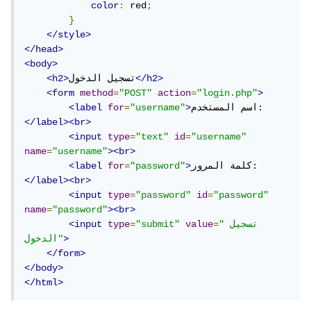
color
:
 red
;
}
</style>
</head>
<body>
</h2>
تسجيل الدخول
<h2>
<form
method
=
"POST"
action
=
"login.php"
>
اسم المستخدم:
>
"username"
=
for
<label
</label><br>
<input
type
=
"text"
id
=
"username"
name
=
"username"
><br>
كلمة المرور:
>
"password"
=
for
<label
</label><br>
<input
type
=
"password"
id
=
"password"
name
=
"password"
><br>
"تسجيل 
=
value
"submit"
=
type
<input
>
الدخول"
</form>
</body>
</html>