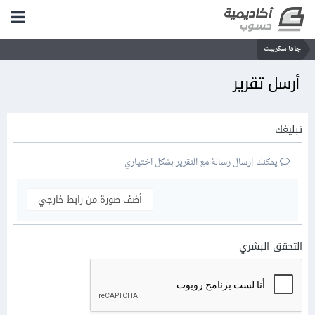
جافا سكريبت
أرسل تقرير
تبليغك
يمكنك إرسال رسالة مع التقرير بشكل اختياري
أضف صورة من رابط خارجي
التحقق البشري