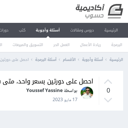
الرئيسية
دروس ومقالات
أسئلة وأجوبة
كتب
دورات
البرمجة
ريادة الأعمال
العمل الحر
التسويق والمبيعات
ال
الرئيسية
أسئلة وأجوبة
الأقسام
أسئلة البرمجة
احصل على دورتين 
احصل على دورتين بسعر واحد، متى س
0
بواسطة Youssef Yassine
17 مايو 2023