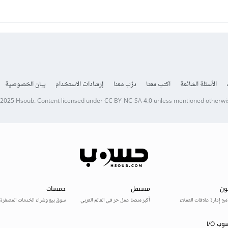
الأسئلة الشائعة
اكتب معنا
درّب معنا
إرشادات الاستخدام
بيان الخصوصية
 2025
Hsoub
.
Content licensed under
CC BY-NC-SA 4.0
unless mentioned otherwi