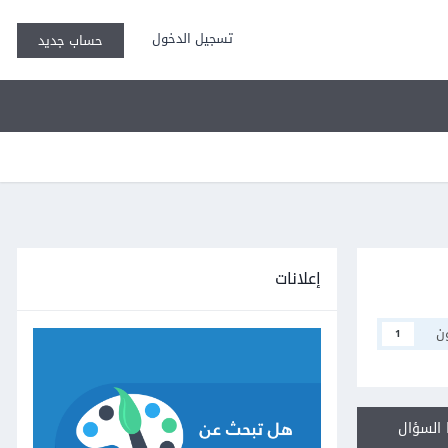
تسجيل الدخول
حساب جديد
إعلانات
ن
1
السؤال