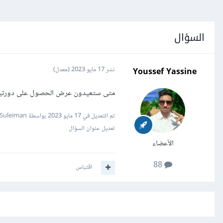
السؤال
Youssef Yassine
نشر
17 مايو 2023
(معدل)
متى ستعيدون عرض الحصول على دورتين ب
تم التعديل في
17 مايو 2023
بواسطة Mustafa Suleiman
تعديل عنوان السؤال
الأعضاء
88
اقتباس