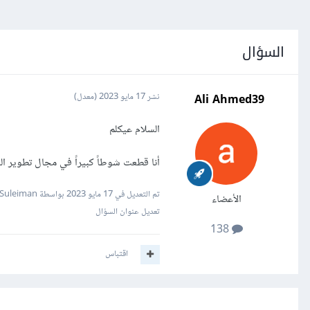
السؤال
Ali Ahmed39
نشر
17 مايو 2023
(معدل)
السلام عيكلم
أنا قطعت شوطاً كبيراً في مجال تطوير الم
تم التعديل في
17 مايو 2023
بواسطة Mustafa Suleiman
الأعضاء
تعديل عنوان السؤال
138
اقتباس