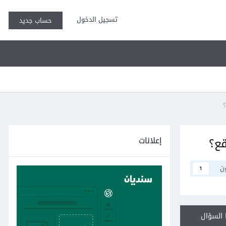
تسجيل الدخول
حساب جديد
إعلانات
قع؟
ن
1
السؤال