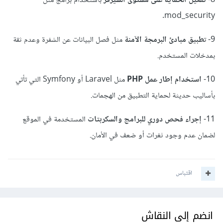
8-
تفعيل الحماية على مستوى السيرفر
باستخدام برامج مثل
mod_security.
9- ت
طبيق مبادئ البرمجة الآمنة
مثل فصل البيانات عن الشفرة وعدم ثقة
بمدخلات المستخدم.
10-
استخدام إطار عمل PHP
مثل Laravel أو Symfony التي تأتي
بأساليب حديثة لحماية التطبيق من الهجمات.
11-
إجراء فحص دوري للبرامج والسكربتات
المستخدمة في الموقع
لضمان عدم وجود ثغرات أو ضعف في الأمان.
اقتباس
انضم إلى النقاش