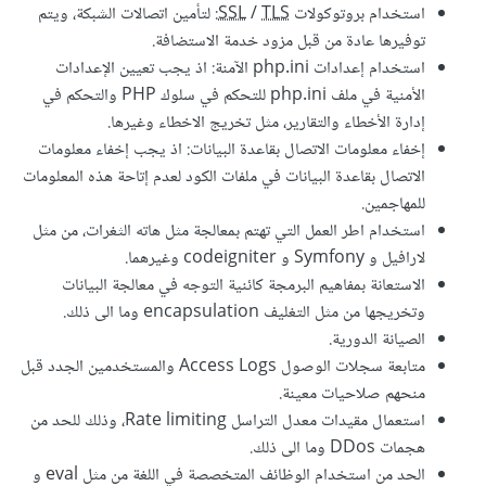
استخدام بروتوكولات
TLS
/
SSL
: لتأمين اتصالات الشبكة، ويتم
توفيرها عادة من قبل مزود خدمة الاستضافة.
استخدام إعدادات php.ini الآمنة: اذ يجب تعيين الإعدادات
الأمنية في ملف php.ini للتحكم في سلوك PHP والتحكم في
إدارة الأخطاء والتقارير، مثل تخريج الاخطاء وغيرها.
إخفاء معلومات الاتصال بقاعدة البيانات: اذ يجب إخفاء معلومات
الاتصال بقاعدة البيانات في ملفات الكود لعدم إتاحة هذه المعلومات
للمهاجمين.
استخدام اطر العمل التي تهتم بمعالجة مثل هاته الثغرات، من مثل
لارافيل و Symfony و codeigniter وغيرهما.
الاستعانة بمفاهيم البرمجة كائنية التوجه في معالجة البيانات
وتخريجها من مثل التغليف encapsulation وما الى ذلك.
الصيانة الدورية.
متابعة سجلات الوصول Access Logs والمستخدمين الجدد قبل
منحهم صلاحيات معينة.
استعمال مقيدات معدل التراسل Rate limiting، وذلك للحد من
هجمات DDos وما الى ذلك.
الحد من استخدام الوظائف المتخصصة في اللغة من مثل eval و