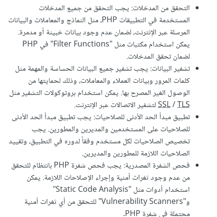
التحقق من المدخلات: يجب التحقق من جميع المدخلات
المستخدمة في التطبيقات PHP، مثل النماذج والمعاملات والبيانات
المرسلة عبر الإنترنت، لضمان عدم وجود بيانات خبيثة أو مدمرة.
يمكن استخدام مكتبات مثل "Filter Functions" في PHP
لضمان تحقق المدخلات.
تشفير البيانات: يجب تشفير جميع البيانات الحساسة والمهمة مثل
كلمات المرور وبيانات العملاء والمعاملات، وذلك لحمايتها من
الوصول الغير المصرح بها. يمكن استخدام بروتوكولات التشفير مثل
TLS
/
SSL
لتشفير الاتصالات عبر الإنترنت.
تطبيق مبدأ الحد الأدنى للصلاحيات: يجب تطبيق مبدأ الحد الأدنى
للصلاحيات على المستخدمين والمديرين والمطورين. يجب
تخصيص الصلاحيات لكل مستخدم وفقاً لدوره في التطبيق، وتقييد
الصلاحيات اللازمة للمطورين والمديرين.
فحص الشفرة المصدرية: يجب فحص شفرة PHP بانتظام للتحقق
من عدم وجود ثغرات أمنية وإجراء الإصلاحات اللازمة. يمكن
استخدام أدوات مثل "Static Code Analysis"
و"Vulnerability Scanners" للتحقق من أي ثغرات أمنية
محتملة في شفرة PHP.