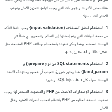
ثغرات)
. و الاعتماد على الأمان من قبل البرمجة فقط وحده لا يكفي. لذلك،
هناك بعض الأدوات والإجراءات التي يجب اتباعها لتعزيز الأمان وتجنب
الاختراقات. ، منها:
1- استخدام تحقق المدخلات (input validation)
: يجب دائمًا التأكد
من صحة البيانات التي يتم إدخالها إلى النظام، وتصحيح أي خطأ في
البيانات المدخلة. وهذا يمكن تنفيذه باستخدام وظائف PHP المدمجة مثل
filter_var وpreg_match.
2- استخدام SQL statements من نوع prepare() و
bind_param()
: هذا يعتبر ضروريًا لتجنب أي هجوم يستهدف قاعدة
البيانات سواء كان SQL Injection او غيره.
3- استخدام الإصدارات الأحدث من PHP والتحديث المستمر لها
: يجب
تحديث النسخة الحالية من PHP بانتظام لتجنب الثغرات الأمنية وخلل
الأمان.