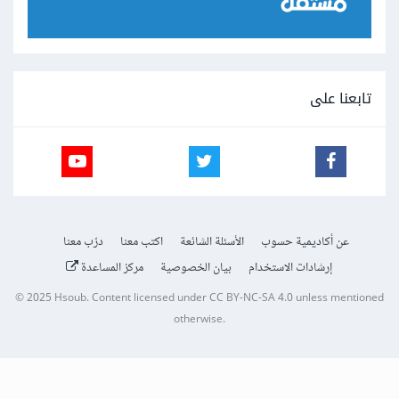
تابعنا على
عن أكاديمية حسوب
الأسئلة الشائعة
اكتب معنا
درّب معنا
إرشادات الاستخدام
بيان الخصوصية
مركز المساعدة
© 2025
Hsoub
.
Content licensed under
CC BY-NC-SA 4.0
unless mentioned
otherwise.