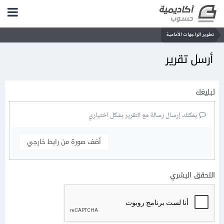
تطوير الواجهات الأمامية
أرسل تقرير
تبليغك
يمكنك إرسال رسالة مع التقرير بشكل اختياري
أضف صورة من رابط خارجي
التحقق البشري