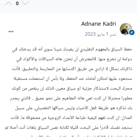
0
Adnane Kadri
نشر
1 مايو 2023
حفظ السياق بالمفهوم التقليدي لن يفيدك شيئا سوى أنه قد يدخلك في
دوامة لن تخرج منها. فالمفترض أن تخزن هاته السياقات والأكواد في
ذاكرتك بشكل لا ارادي عن طريق اكتسابها من الممارسة والتطبيق. فأنت
ستتعود عليها لتتكرر أمامك حد الحفظ، ولا بأس ان استعملت مستقبلا
محرك البحث لاستذكار جزئية او سياق معين، فذلك لن ينقص من كونك
مطورا محترفا ان كنت تعي هاته المفاهيم على نحو عميق .. فالذي يجدر
بك تذكره هو طريقة فعل الأشياء وليس سياقها التفصيلي، على سبيل
المثال: ان كنت تفهم كيفية طباعة الأعداد الزوجية من مصفوفة ما. فأنت
ستجد نفسك قادرا على البحث قليلا لكتابة نفس السياق بلغات أنت أصلا لم