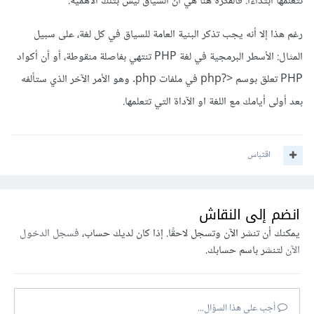
تتعلمها ابتداءا. فالفكرة هنا هي أن السياق ليس بتلك الأهمية.
رغم هذا إلا أنه يجب تذكر البنية العامة للسياق في كل لغة، على سبيل
المثال: الأسطر البرمجية في لغة PHP تنتهي بفاصلة منقوطة، أو أن أكواد
PHP تعلق بوسم <?php في ملفات php. وهو الأمر الآخر الذي ستألفه
بعد أولى أيامك مع اللغة او الآداة التي تتعلمها.
اقتباس
انضم إلى النقاش
يمكنك أن تنشر الآن وتسجل لاحقًا. إذا كان لديك حساب،
فسجل الدخول
الآن
لتنشر باسم حسابك.
أجب على هذا السؤال...