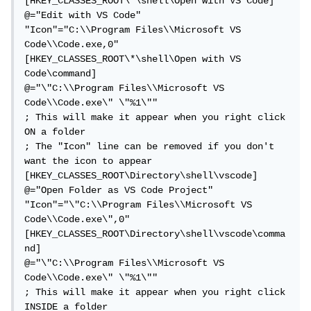
[HKEY_CLASSES_ROOT\*\shell\Open with VS Code]

@="Edit with VS Code"

"Icon"="C:\\Program Files\\Microsoft VS 
Code\\Code.exe,0"

[HKEY_CLASSES_ROOT\*\shell\Open with VS 
Code\command]

@="\"C:\\Program Files\\Microsoft VS 
Code\\Code.exe\" \"%1\""

; This will make it appear when you right click 
ON a folder

; The "Icon" line can be removed if you don't 
want the icon to appear

[HKEY_CLASSES_ROOT\Directory\shell\vscode]

@="Open Folder as VS Code Project"

"Icon"="\"C:\\Program Files\\Microsoft VS 
Code\\Code.exe\",0"

[HKEY_CLASSES_ROOT\Directory\shell\vscode\comma
nd]

@="\"C:\\Program Files\\Microsoft VS 
Code\\Code.exe\" \"%1\""

; This will make it appear when you right click 
INSIDE a folder
