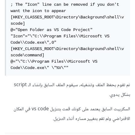
; The "Icon" line can be removed if you don't 
want the icon to appear

[HKEY_CLASSES_ROOT\Directory\Background\shell\v
scode]

@="Open Folder as VS Code Project"

"Icon"="\"C:\\Program Files\\Microsoft VS 
Code\\Code.exe\",0"

[HKEY_CLASSES_ROOT\Directory\Background\shell\v
scode\command]

@="\"C:\\Program Files\\Microsoft VS 
Code\\Code.exe\" \"%V\""
ثم تقوم بحفظ الملف وتشغيله، سيقوم الملف السابق بإنشاء الـ script
بشكل يدوي.
السكريبت السابق يعتمد على كونك قمت بتنزيل vs code في المكان
الافتراضي ولم تقم بتغيير مساره أثناء التنزيل.