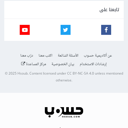
تابعنا على
عن أكاديمية حسوب
الأسئلة الشائعة
اكتب معنا
درّب معنا
إرشادات الاستخدام
بيان الخصوصية
مركز المساعدة
© 2025
Hsoub
.
Content licensed under
CC BY-NC-SA 4.0
unless mentioned
otherwise.