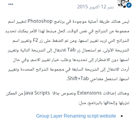
نشر
12 أكتوبر 2015
ليس هنالك طريقة أصليّة موجودة في برنامج Photoshop لتغيير اسم
مجموعة من الشرائح في نفس الوقت، كحل مبسّط لهذا الأمر يمكنك تحديد
الشرائح التي تريد تغيير اسمها، ومن ثم الضغط على زر F2 وتغيير اسم
الشريحة الأولى، ثم استعمال زر Tab للانتقال إلى الشريحة التالية وتغيير
اسمها دون الاضطرار إلى تحديدها وطلب خيار تغيير الاسم، وفي حال
أردت الانتقال إلى الشريحة السابقة في مجموعة الشرائح المحددة وتغيير
اسمها، استعمل مفتاحي Shift+Tab.
وهنالك إضافات Extensions ونصوص جافا Java Scripts من الممكن
تنزيلها وإلحاقها بالبرنامج، مثل:
Group Layer Renaming script website