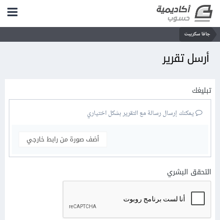
جافا سكريبت
أرسل تقرير
تبليغك
يمكنك إرسال رسالة مع التقرير بشكل اختياري
أضف صورة من رابط خارجي
التحقق البشري