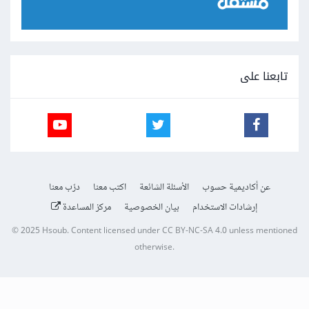
تابعنا على
عن أكاديمية حسوب
الأسئلة الشائعة
اكتب معنا
درّب معنا
إرشادات الاستخدام
بيان الخصوصية
مركز المساعدة
© 2025
Hsoub
.
Content licensed under
CC BY-NC-SA 4.0
unless mentioned
otherwise.