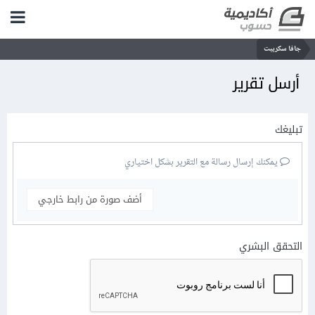
جافا سكريبت
أرسل تقرير
تبليغك
يمكنك إرسال رسالة مع التقرير بشكل اختياري
أضف صورة من رابط خارجي
التحقق البشري