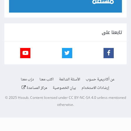
تابعنا على
عن أكاديمية حسوب
الأسئلة الشائعة
اكتب معنا
درّب معنا
إرشادات الاستخدام
بيان الخصوصية
مركز المساعدة
© 2025
Hsoub
.
Content licensed under
CC BY-NC-SA 4.0
unless mentioned
otherwise.