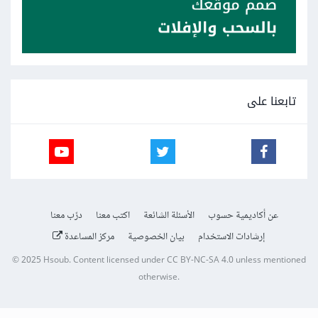
تابعنا على
عن أكاديمية حسوب
الأسئلة الشائعة
اكتب معنا
درّب معنا
إرشادات الاستخدام
بيان الخصوصية
مركز المساعدة
© 2025
Hsoub
.
Content licensed under
CC BY-NC-SA 4.0
unless mentioned
otherwise.