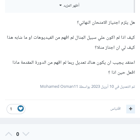
لا اعرف بهذا الخصوص، فلم يتم الاشارة لهذا سابقاً في عروض
أظهر المزيد
الاكادمية.
هل يلزم اجتياز الامتحان النهائي؟
وإذا اردت المعرفة اكثر عن عرض الـ 6 اشهر أو تقديم شكوى بهذا
كيف اذا لم اكون علي سبيل المِثال لم افهم من الفيديوهات او ما شابه هذا
الخصوص فيمكنك التحدث للدعم
من هنا
،
كيف لي ان اجتاز مثلا؟
اعتقد يجيب ان يكون هناك تعديل ربما لم افهم من الدورة المقدمة ماذا
افعل حين اذا ؟
تم التعديل في
10 أبريل 2023
بواسطة Mohamed Osman11
اقتباس
1
0