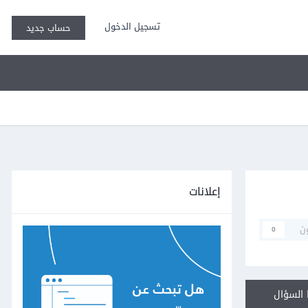
تسجيل الدخول
حساب جديد
إعلانات
ن
0
السؤال