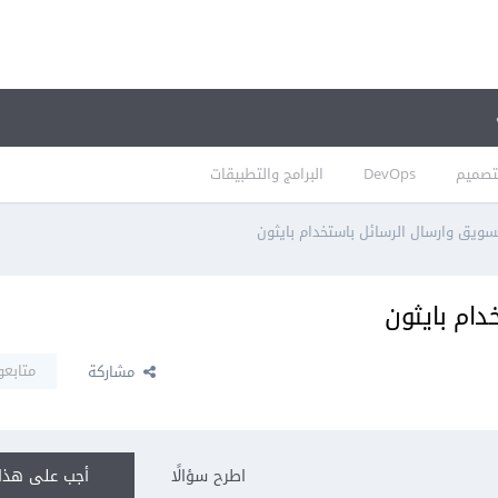
تصميم
DevOps
البرامج والتطبيقات
تسويق وارسال الرسائل باستخدام بايثون
دام بايثون
متابعو
مشاركة
اطرح سؤالًا
أجب على هذا 