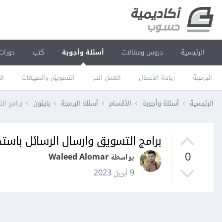
الرئيسية
دروس ومقالات
أسئلة وأجوبة
كتب
دورات
البرمجة
ريادة الأعمال
العمل الحر
التسويق والمبيعات
ال
الرئيسية
أسئلة وأجوبة
الأقسام
أسئلة البرمجة
بايثون
برامج ال
برامج التسويق وارسال الرسائل باستخ
0
بواسطة Waleed Alomar
9 أبريل 2023