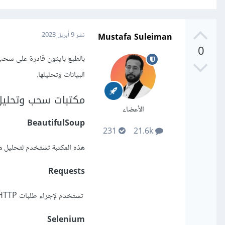
Mustafa Suleiman
نشر
9 أبريل 2023
0
بالطبع بايثون قادرة على سحب
البيانات وتحليلها.
مكتبات سحب وتحليل 
الأعضاء
BeautifulSoup
231
21.6k
هذه المكتبة تستخدم لتحليل م
Requests
تستخدم لإجراء طلبات HTTP والتعامل مع الردود.
Selenium