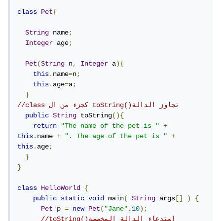
class
Pet
{
String
 name
;
Integer
 age
;
Pet
(
String
 n
,
Integer
 a
){
this
.
name
=
n
;
this
.
age
=
a
;
}
//class كجزء من ال toString()تجاوز الدالة   
public
String
 toString
(){
return
"The name of the pet is "
+
this
.
name 
+
". The age of the pet is "
+
this
.
age
;
}
}
class
HelloWorld
{
public
static
void
 main
(
String
 args
[]
)
{
Pet
 p 
=
new
Pet
(
"Jane"
,
10
);
//toString()إستدعاء الدالة المخصصة 