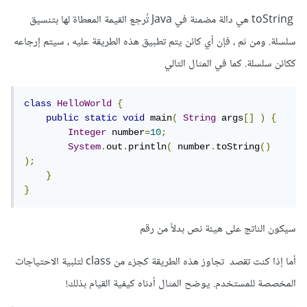
toString هي دالة مضمنة في Java تُرجع القيمة المعطاة لها بتنسيق
سلسلة. ومن ثم ، فإن أي كائن يتم تطبيق هذه الطريقة عليه ، سيتم إرجاعه
ككائن سلسلة. كما في المثال التالي
class
HelloWorld
{
public
static
void
 main
(
String
 args
[]
)
{
Integer
 number
=
10
;
System
.
out
.
println
(
 number
.
toString
()
);
}
}
سيكون الناتج على هيئة نص بدلاً من رقم
أما إذا كنت تقصد تجاوز هذه الطريقة كجزء من class لتلبية الاحتياجات
المخصصة للمستخدم. يوضح المثال أدناه كيفية القيام بذلك!