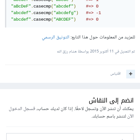
"aBcDeF"
.
casecmp
(
"abcdef"
)
#=> 0
"abcdef"
.
casecmp
(
"abcdefg"
)
#=> -1
"abcdef"
.
casecmp
(
"ABCDEF"
)
#=> 0
للمزيد من المعلومات حول هذا التابع:
التوثيق الرسمي
تم التعديل في
11 أكتوبر 2015
بواسطة هشام رزق الله
اقتباس
انضم إلى النقاش
يمكنك أن تنشر الآن وتسجل لاحقًا. إذا كان لديك حساب،
فسجل الدخول
الآن
لتنشر باسم حسابك.