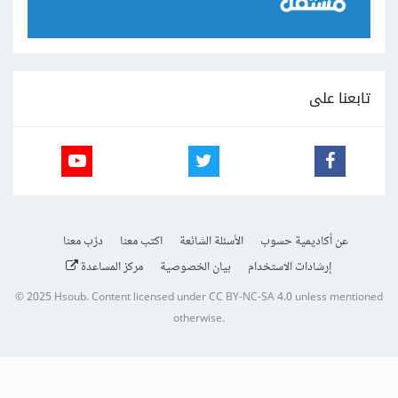
تابعنا على
عن أكاديمية حسوب
الأسئلة الشائعة
اكتب معنا
درّب معنا
إرشادات الاستخدام
بيان الخصوصية
مركز المساعدة
© 2025
Hsoub
.
Content licensed under
CC BY-NC-SA 4.0
unless mentioned
otherwise.