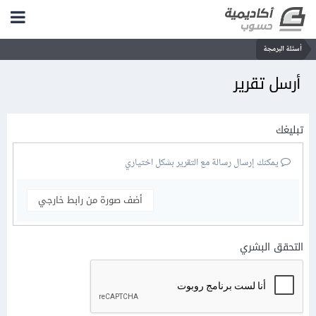
أسئلة البرمجة
أرسل تقرير
تبليغك
يمكنك إرسال رسالة مع التقرير بشكل اختياري
أضف صورة من رابط خارجي
التحقق البشري