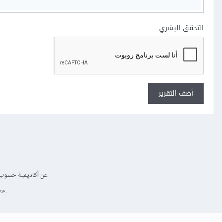
التحقق البشري
أضف التقرير
عن أكاديمية حسوب
se.