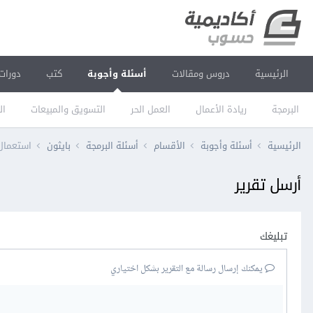
الرئيسية
دروس ومقالات
أسئلة وأجوبة
كتب
دورات
البرمجة
ريادة الأعمال
العمل الحر
التسويق والمبيعات
ال
الرئيسية
أسئلة وأجوبة
الأقسام
أسئلة البرمجة
بايثون
استعمال qt في باي
أرسل تقرير
تبليغك
يمكنك إرسال رسالة مع التقرير بشكل اختياري