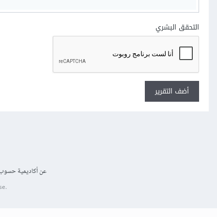
التحقق البشري
أضف التقرير
عن أكاديمية حسوب
se.