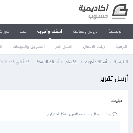
الرئيسية
دروس ومقالات
أسئلة وأجوبة
كتب
دورات
البرمجة
ريادة الأعمال
العمل الحر
التسويق والمبيعات
ال
الرئيسية
أسئلة وأجوبة
الأقسام
أسئلة البرمجة
خطأ في كود PHP
أرسل تقرير
تبليغك
يمكنك إرسال رسالة مع التقرير بشكل اختياري