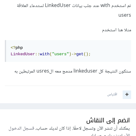
ثم استخدم with عند جلب بيانات LinkedUser لستدعاء العلاقة
users
مثلا هنا استخدم
<?
LinkedUser
::
with
(
"users"
)->
get
();
ستكون النتيجة كل linkeduser مدمج معه الusres المرتبطين به
اقتباس
انضم إلى النقاش
يمكنك أن تنشر الآن وتسجل لاحقًا. إذا كان لديك حساب،
فسجل الدخول
الآن
لتنشر باسم حسابك.