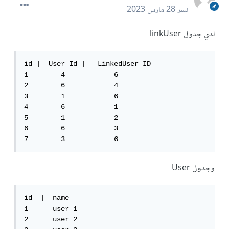
نشر
28 مارس 2023
لدي جدول linkUser
id |  User Id |   LinkedUser ID

1        4            6

2        6            4

3        1            6

4        6            1

5        1            2

6        6            3

7        3            6
وجدول User
id  |  name  

1      user 1

2      user 2
