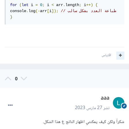
for
(
let
 i 
=
0
;
 i 
<
 arr
.
length
;
 i
++)
{
// طباعة العدد بشكل سالب
]);
i
[
arr
(-
log
.
console
}
اقتباس
0
aaa
نشر
27 مارس 2023
شكراً ولكن كيف يمكنني اظهار الناتج ع هذا الشكل.