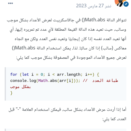
نشر
27 مارس 2023
تتوافر الدالة Math.abs() في جافاسكريبت لعرض الأعداد بشكل موجب
وسالب، حيث تعيد هذه الدالة القيمة المطلقة لأي عدد تم تمريره إليها، أي
أنها تعيد العدد نفسه إذا كان إيجابيًا وتعيد نفس العدد ولكن مع اتجاه
معاكس (سالب) إذا كان سالبًا. لذا، يمكن استخدام الدالة Math.abs()
لعرض جميع الأعداد الموجودة في المصفوفة بشكل موجب كما يلي:
for
(
let
 i 
=
0
;
 i 
<
 arr
.
length
;
 i
++)
{
// طباعة العدد 
]));
i
[
arr
(
abs
.
Math
(
log
.
console
بشكل موجب
}
أما إذا أردت عرض الأعداد بشكل سالب، فيمكن استخدام العلامة "-" قبل
العدد، كما يلي: