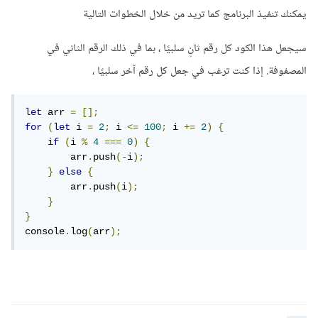
لانه عندما قمت بإدخال الكود لم يظهر الحل
يمكنك تنفيذ البرنامج كما تريد من خلال الخطوات التالية
سيجعل هذا الكود كل رقم ثانٍ سلبيًا ، بما في ذلك الرقم الثاني في
المصفوفة. إذا كنت ترغب في جعل كل رقم آخر سلبيًا ،
let
 arr 
=
[];
for
(
let
 i 
=
2
;
 i 
<=
100
;
 i 
+=
2
)
{
if
(
i 
%
4
===
0
)
{
        arr
.
push
(-
i
);
}
else
{
        arr
.
push
(
i
);
}
}
console
.
log
(
arr
);