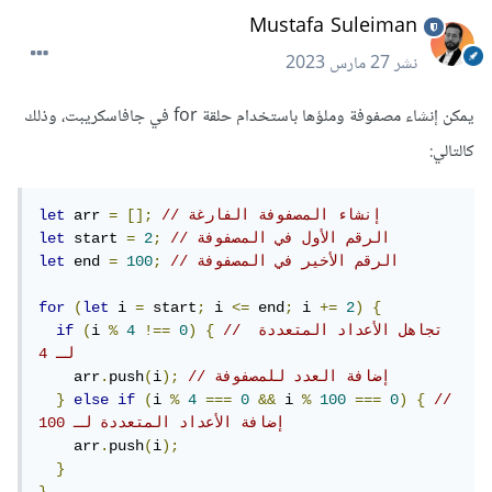
Mustafa Suleiman
نشر
27 مارس 2023
يمكن إنشاء مصفوفة وملؤها باستخدام حلقة for في جافاسكريبت، وذلك
كالتالي:
// إنشاء المصفوفة الفارغة
[];
=
 arr 
let
// الرقم الأول في المصفوفة
;
2
=
 start 
let
// الرقم الأخير في المصفوفة
;
100
=
 end 
let
for
(
let
 i 
=
 start
;
 i 
<=
 end
;
 i 
+=
2
)
{
// تجاهل الأعداد المتعددة 
{
)
0
!==
4
%
i 
(
if
لـ 4
// إضافة العدد للمصفوفة
);
i
(
push
.
    arr
}
else
if
(
i 
%
4
===
0
&&
 i 
%
100
===
0
)
{
// 
إضافة الأعداد المتعددة لـ 100
    arr
.
push
(
i
);
}