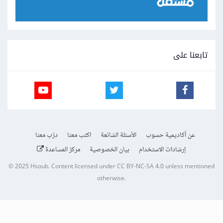
تابعنا على
عن أكاديمية حسوب
الأسئلة الشائعة
اكتب معنا
درّب معنا
إرشادات الاستخدام
بيان الخصوصية
مركز المساعدة
© 2025
Hsoub
.
Content licensed under
CC BY-NC-SA 4.0
unless mentioned
otherwise.