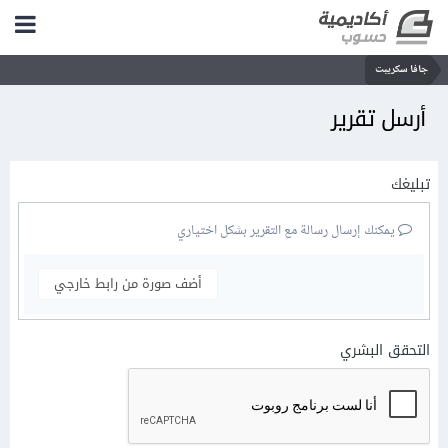
جافا سكريبت
أرسل تقرير
تبليغك
يمكنك إرسال رسالة مع التقرير بشكل اختياري
أضف صورة من رابط خارجي
التحقق البشري