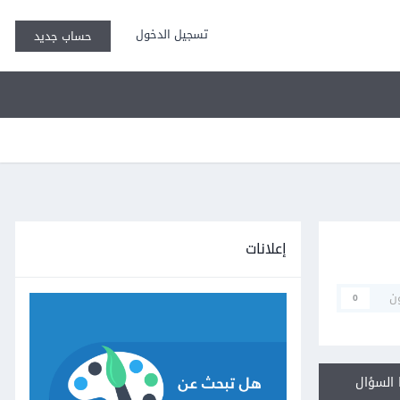
تسجيل الدخول
حساب جديد
إعلانات
ن
0
السؤال