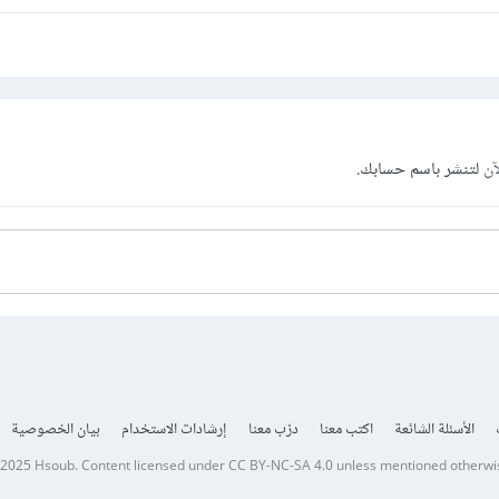
آن
لتنشر باسم حسابك.
الأسئلة الشائعة
اكتب معنا
درّب معنا
إرشادات الاستخدام
بيان الخصوصية
 2025
Hsoub
.
Content licensed under
CC BY-NC-SA 4.0
unless mentioned otherwi