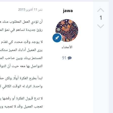
jawa
نشر
11 أكتوبر 2015
1
أن تؤدي العمل المطلوب منك هو
رؤىً جديدة تساهم في نموّ ال
لا يوجد وقتٍ محدد كي تقدّم أفك
الأعضاء
يرى العميل أداءك المميز ستكسب
المستمرّ بينك وبين صاحب ال
91
التواصل بها معه حيث أنّ التو
ابدأ بطرح الفكرة أولًا، ولكن
واحدة. اترك له الوقت الكافي 
لا تدع قبول الفكرة أو رفضها 
تعجب العميل وقد لا تعجبه ويج