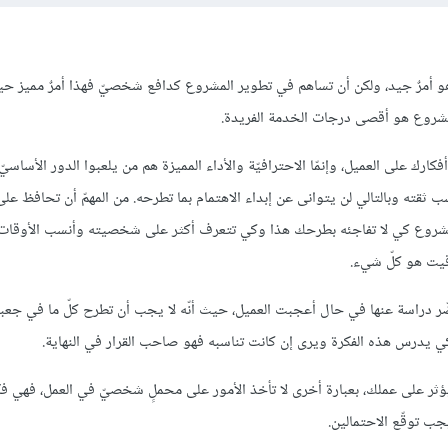
 أمرٌ جيد، ولكن أن تساهم في تطوير المشروع كدافع شخصيّ فهذا أمرٌ مميز حيث
مشروع هو أقصى درجات الخدمة الفريدة.
ارك على العميل، وإنمّا الاحترافيّة والأداء المميزة هم من يلعبوا الدور الأساسيّ
 ثقته وبالتالي لن يتوانى عن إبداء الاهتمام بما تطرحه. من المهمّ أن تحافظ عل
مشروع كي لا تفاجئه بطرحك هذا وكي تتعرف أكثر على شخصيته وأنسب الأوقات 
قيت هو كلّ شيء.
 حضّر دراسة عنها في حال أعجبت العميل، حيث أنّه لا يجب أن تطرح كلّ ما في جع
كي يدرس هذه الفكرة ويرى إن كانت تناسبه فهو صاحب القرار في النهاية.
يؤثر على عملك، بعبارة أخرى لا تأخذ الأمور على محملٍ شخصيّ في العمل، فهي ف
ب توقّع الاحتمالين.