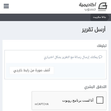
جافا سكريبت
أرسل تقرير
تبليغك
يمكنك إرسال رسالة مع التقرير بشكل اختياري
أضف صورة من رابط خارجي
التحقق البشري