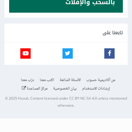
تابعنا على
عن أكاديمية حسوب
الأسئلة الشائعة
اكتب معنا
درّب معنا
إرشادات الاستخدام
بيان الخصوصية
مركز المساعدة
© 2025
Hsoub
.
Content licensed under
CC BY-NC-SA 4.0
unless mentioned
otherwise.