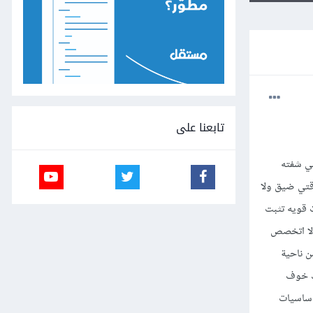
تابعنا على
ي شفته
وقتي ضيق ولا
 قويه تثبت
 لا اتخصص
ن ناحية
لك خوف
اساسيات