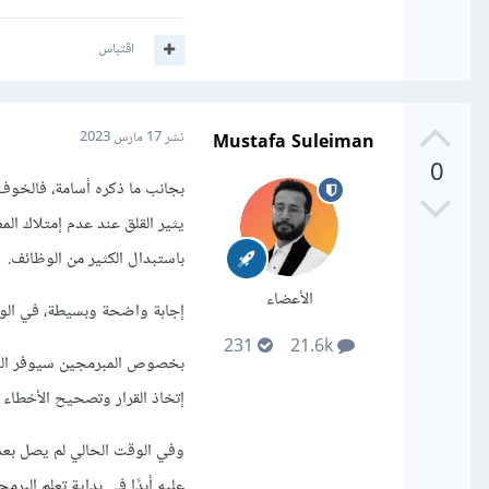
اقتباس
Mustafa Suleiman
نشر
17 مارس 2023
0
بجانب ما ذكره أسامة، فالخوف ا
باستبدال الكثير من الوظائف.
الأعضاء
إجابة واضحة وبسيطة، في الو
231
21.6k
بخصوص المبرمجين سيوفر الذكا
إتخاذ القرار وتصحيح الأخطاء 
وفي الوقت الحالي لم يصل بعد 
عليه أبدًا في بداية تعلم البر