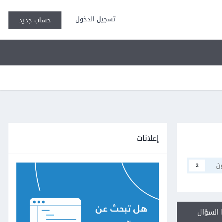
تسجيل الدخول
حساب جديد
إعلانات
ن
2
السؤال