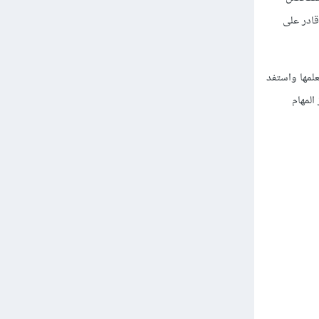
ادر على
علمها واستفد
لمهام