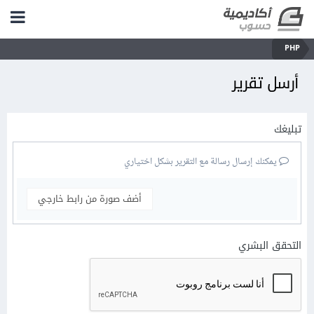
PHP
أرسل تقرير
تبليغك
يمكنك إرسال رسالة مع التقرير بشكل اختياري
أضف صورة من رابط خارجي
التحقق البشري