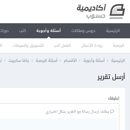
الرئيسية
دروس ومقالات
أسئلة وأجوبة
كتب
دورات
البرمجة
ريادة الأعمال
العمل الحر
التسويق والمبيعات
ال
الرئيسية
أسئلة وأجوبة
الأقسام
أسئلة البرمجة
جافا سكريبت
أر
أرسل تقرير
تبليغك
يمكنك إرسال رسالة مع التقرير بشكل اختياري