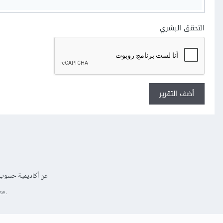
التحقق البشري
أضف التقرير
عن أكاديمية حسوب
se.