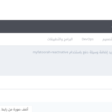
تصميم
DevOps
البرامج والتطبيقات
يد إضافة وسيلة دفع باستخدام myfatoorah-reactnative
أضف صورة من رابط 