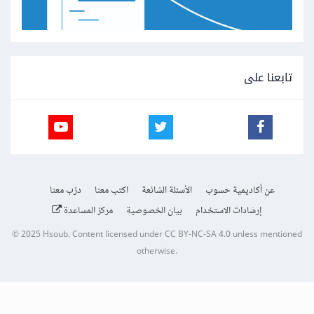
تابعنا على
عن أكاديمية حسوب
الأسئلة الشائعة
اكتب معنا
درّب معنا
إرشادات الاستخدام
بيان الخصوصية
مركز المساعدة
© 2025
Hsoub
.
Content licensed under
CC BY-NC-SA 4.0
unless mentioned
otherwise.