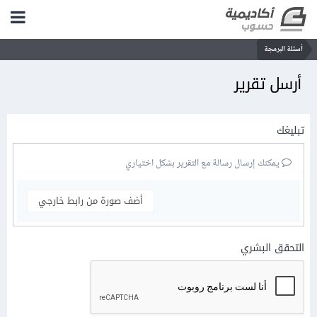
أسئلة البرمجة
أرسل تقرير
تبليغك
يمكنك إرسال رسالة مع التقرير بشكل اختياري
أضف صورة من رابط خارجي
التحقق البشري