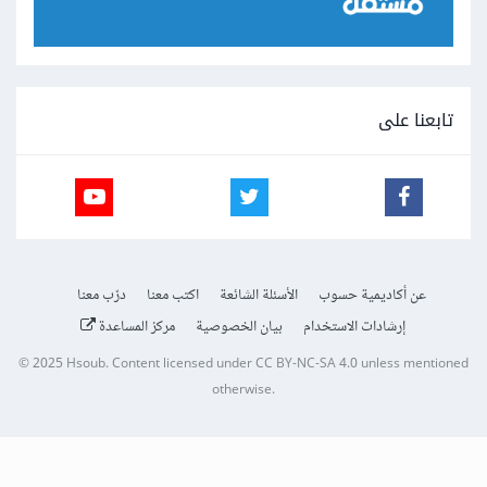
تابعنا على
عن أكاديمية حسوب
الأسئلة الشائعة
اكتب معنا
درّب معنا
إرشادات الاستخدام
بيان الخصوصية
مركز المساعدة
© 2025
Hsoub
.
Content licensed under
CC BY-NC-SA 4.0
unless mentioned
otherwise.