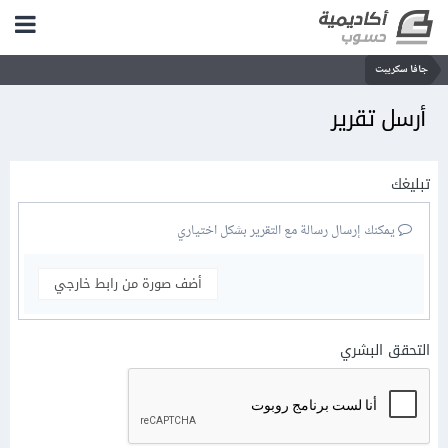
جافا سكريبت
أرسل تقرير
تبليغك
يمكنك إرسال رسالة مع التقرير بشكل اختياري
أضف صورة من رابط خارجي
التحقق البشري