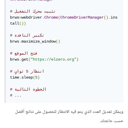
# تثبيت محرك التشغيل
brws
=
webdriver
.
Chrome
(
ChromeDriverManager
().
ins
tall
())
# تكبير النافذة
brws
.
maximize_window
()
# فتح الموقع
brws
.
get
(
"https://elzero.org"
)
# انتظار 5 ثوانٍ
time
.
sleep
(
5
)
# الخطوة التالية
# ... 
ويمكن تعديل العدد الذي يتم فيه الانتظار للحصول على نتائج أفضل
حسب حاجتك.