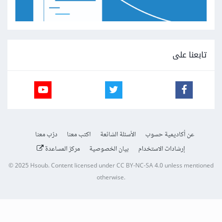
تابعنا على
عن أكاديمية حسوب
الأسئلة الشائعة
اكتب معنا
درّب معنا
إرشادات الاستخدام
بيان الخصوصية
مركز المساعدة
© 2025
Hsoub
.
Content licensed under
CC BY-NC-SA 4.0
unless mentioned
otherwise.