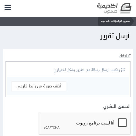
تطوير الواجهات الأمامية
أرسل تقرير
تبليغك
يمكنك إرسال رسالة مع التقرير بشكل اختياري
أضف صورة من رابط خارجي
التحقق البشري