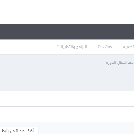
تصميم
DevOps
البرامج والتطبيقات
د اكمال الدورة
أضف صورة من رابط 