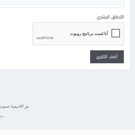
التحقق البشري
أضف التقرير
عن أكاديمية حسوب
se.