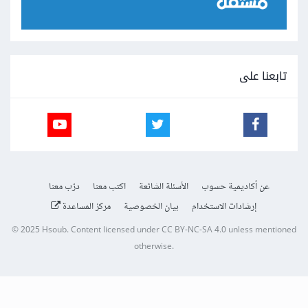
تابعنا على
عن أكاديمية حسوب
الأسئلة الشائعة
اكتب معنا
درّب معنا
إرشادات الاستخدام
بيان الخصوصية
مركز المساعدة
© 2025
Hsoub
.
Content licensed under
CC BY-NC-SA 4.0
unless mentioned
otherwise.