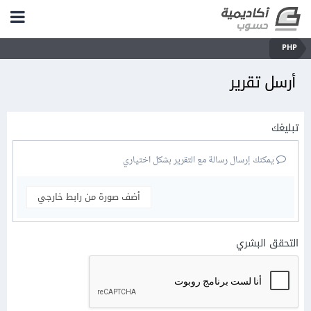
PHP
أرسل تقرير
تبليغك
يمكنك إرسال رسالة مع التقرير بشكل اختياري
أضف صورة من رابط خارجي
التحقق البشري