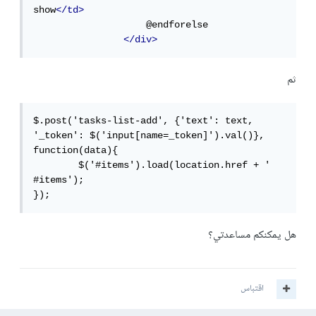
show
</td>
                    @endforelse

</div>
ثم
$.post('tasks-list-add', {'text': text, 
'_token': $('input[name=_token]').val()}, 
function(data){

        $('#items').load(location.href + ' 
#items');    

});
هل يمكنكم مساعدتي؟
اقتباس