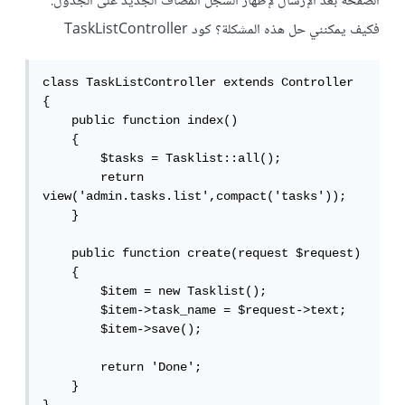
الصفحة بعد الإرسال لإظهار السجل المضاف الجديد على الجدول.
فكيف يمكنني حل هذه المشكلة؟ كود TaskListController
class TaskListController extends Controller

{

    public function index()

    {

        $tasks = Tasklist::all();

        return 
view('admin.tasks.list',compact('tasks'));

    }

    public function create(request $request)

    {

        $item = new Tasklist();

        $item->task_name = $request->text;

        $item->save();

        return 'Done';

    }
