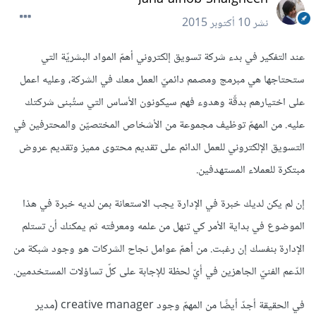
نشر
10 أكتوبر 2015
عند التفكير في بدء شركة تسويق إلكتروني أهمّ المواد البشريّة التي
ستحتاجها هي مبرمج ومصمم دائميّ العمل معك في الشركة، وعليه اعمل
على اختيارهم بدقّة وهدوء فهم سيكونون الأساس التي ستُبنى شركتك
عليه. من المهمّ توظيف مجموعة من الأشخاص المختصيّن والمحترفين في
التسويق الإلكتروني للعمل الدائم على تقديم محتوى مميز وتقديم عروض
مبتكرة للعملاء المستهدفين.
إن لم يكن لديك خبرة في الإدارة يجب الاستعانة بمن لديه خبرة في هذا
الموضوع في بداية الأمر كي تنهل من علمه ومعرفته ثم يمكنك أن تستلم
الإدارة بنفسك إن رغبت. من أهمّ عوامل نجاح الشركات هو وجود شبكة من
الدّعم الفنيّ الجاهزين في أيّ لحظة للإجابة على كلّ تساؤلات المستخدمين.
في الحقيقة أجدّ أيضًا من المهمّ وجود creative manager (مدير