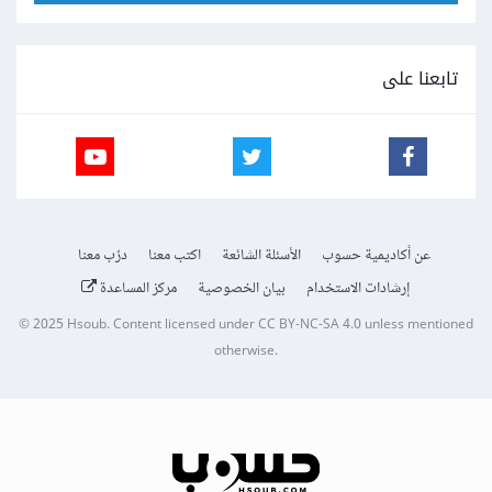
تابعنا على
عن أكاديمية حسوب
الأسئلة الشائعة
اكتب معنا
درّب معنا
إرشادات الاستخدام
بيان الخصوصية
مركز المساعدة
© 2025
Hsoub
.
Content licensed under
CC BY-NC-SA 4.0
unless mentioned
otherwise.