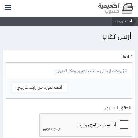
أسئلة البرمجة
أرسل تقرير
تبليغك
يمكنك إرسال رسالة مع التقرير بشكل اختياري
أضف صورة من رابط خارجي
التحقق البشري