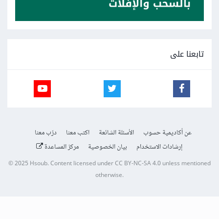
تابعنا على
عن أكاديمية حسوب
الأسئلة الشائعة
اكتب معنا
درّب معنا
إرشادات الاستخدام
بيان الخصوصية
مركز المساعدة
© 2025
Hsoub
.
Content licensed under
CC BY-NC-SA 4.0
unless mentioned
otherwise.