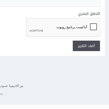
التحقق البشري
أضف التقرير
عن أكاديمية حسوب
se.