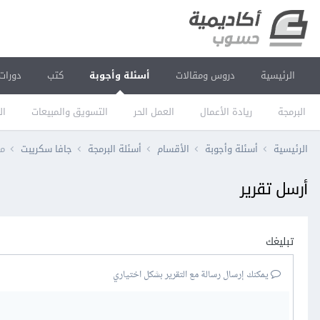
الرئيسية
دروس ومقالات
أسئلة وأجوبة
كتب
دورات
البرمجة
ريادة الأعمال
العمل الحر
التسويق والمبيعات
ال
الرئيسية
أسئلة وأجوبة
الأقسام
أسئلة البرمجة
جافا سكريبت
ما ال
أرسل تقرير
تبليغك
يمكنك إرسال رسالة مع التقرير بشكل اختياري