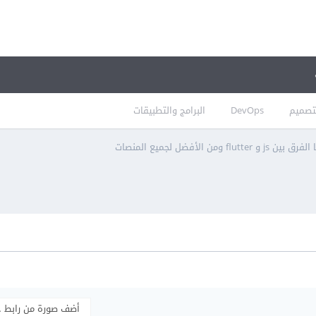
تصميم
DevOps
البرامج والتطبيقات
فرق بين js و flutter ومن الأفضل لجميع المنصات
أضف صورة من رابط 