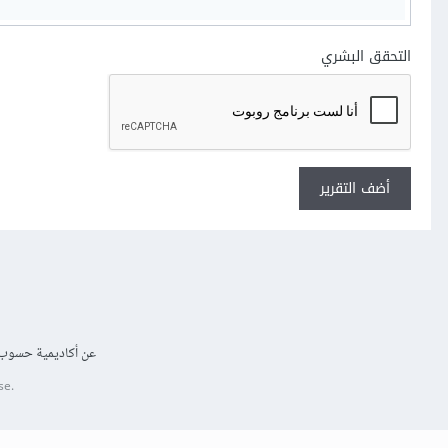
التحقق البشري
أضف التقرير
عن أكاديمية حسوب
se.