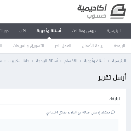
الرئيسية
دروس ومقالات
أسئلة وأجوبة
كتب
دورات
البرمجة
ريادة الأعمال
العمل الحر
التسويق والمبيعات
ال
الرئيسية
أسئلة وأجوبة
الأقسام
أسئلة البرمجة
جافا سكريبت
مق
أرسل تقرير
تبليغك
يمكنك إرسال رسالة مع التقرير بشكل اختياري