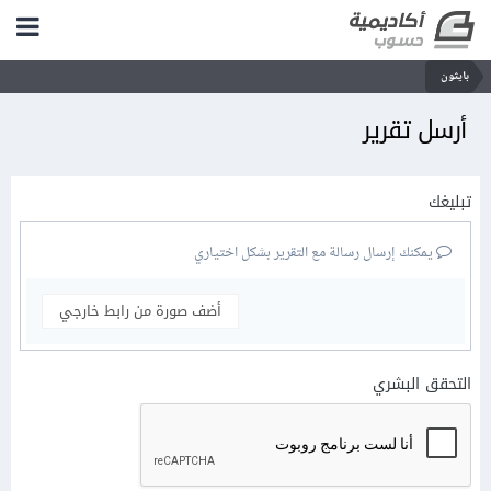
بايثون
أرسل تقرير
تبليغك
يمكنك إرسال رسالة مع التقرير بشكل اختياري
أضف صورة من رابط خارجي
التحقق البشري