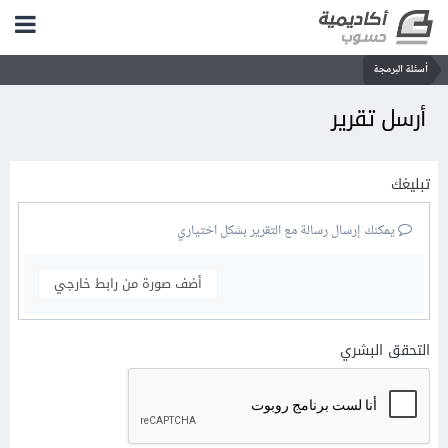
أسئلة البرمجة
أرسل تقرير
تبليغك
يمكنك إرسال رسالة مع التقرير بشكل اختياري
أضف صورة من رابط خارجي
التحقق البشري