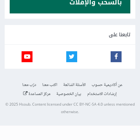
تابعنا على
عن أكاديمية حسوب
الأسئلة الشائعة
اكتب معنا
درّب معنا
إرشادات الاستخدام
بيان الخصوصية
مركز المساعدة
© 2025
Hsoub
.
Content licensed under
CC BY-NC-SA 4.0
unless mentioned
otherwise.