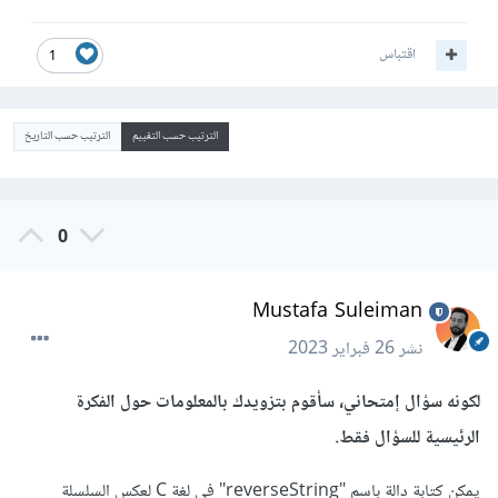
اقتباس
1
الترتيب حسب التقييم
الترتيب حسب التاريخ
0
Mustafa Suleiman
نشر
26 فبراير 2023
لكونه سؤال إمتحاني، سأقوم بتزويدك بالمعلومات حول الفكرة
الرئيسية للسؤال فقط.
يمكن كتابة دالة باسم "reverseString" في لغة C لعكس السلسلة