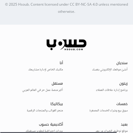
© 2025
Hsoub
.
Content licensed under
CC BY-NC-SA 4.0
unless mentioned
otherwise.